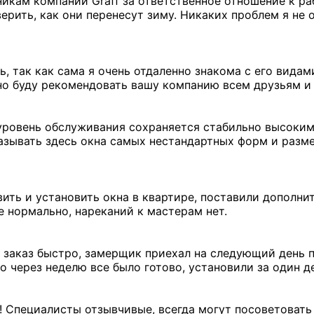
икам компании Graff за ответственное отношение к ра
рить, как они перенесут зиму. Никаких проблем я не 
ь, так как сама я очень отдаленно знакома с его вида
ьно буду рекомендовать вашу компанию всем друзьям и
уровень обслуживания сохраняется стабильно высоким
азывать здесь окна самых нестандартных форм и разме
ить и установить окна в квартире, поставили дополнит
 нормально, нареканий к мастерам нет.
 заказ быстро, замерщик приехал на следующий день п
о через неделю все было готово, установили за один д
! Специалисты отзывчивые, всегда могут посоветовать