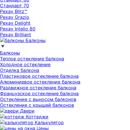
Стандарт 70
Рехау Blitz™
Рехау Grazio
Рехау Delight
Рехау Intelio 80
Рехау Brilliant
Балконы
Балконы
Теплое остекление балкона
Холодное остекление
Отделка балкона
Пластиковое остекление балкона
Алюминиевое остекление балкона
Раздвижное остекление балкона
Французское остекление балкона
Остекление с выносом балконов
Остекление с крышей балконов
Двери
Коттеджи
Калькулятор
Цены